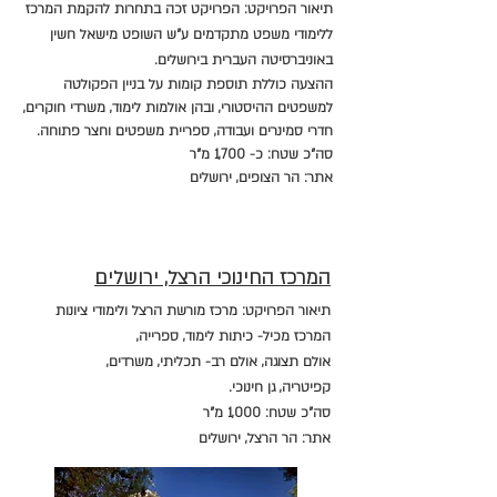
תיאור הפרויקט:
הפרויקט זכה בתחרות להקמת המרכז
ללימודי משפט מתקדמים ע"ש השופט מישאל חשין
באוניברסיטה העברית בירושלים.
ההצעה כוללת תוספת קומות על בניין הפקולטה
למשפטים ההיסטורי, ובהן אולמות לימוד, משרדי חוקרים,
חדרי סמינרים ועבודה, ספריית משפטים וחצר פתוחה.
סה"כ שטח: כ- 1,700 מ"ר
אתר: הר הצופים, ירושלים
המרכז החינוכי הרצל, ירושלים
תיאור הפרויקט: מרכז מורשת הרצל ולימודי ציונות
המרכז מכיל- כיתות לימוד, ספרייה,
אולם תצוגה, אולם רב- תכליתי, משרדים,
קפיטריה, גן חינוכי.
סה"כ שטח: 1,000 מ"ר
אתר: הר הרצל, ירושלים