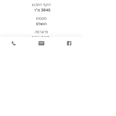
היקף התכנון
3845
מ"ר
סטטוס
הושלם
פרוגרמה
מבנה ציבור
מיקום
ירושלים
שנה
2023
בחזרה לפרויקטים
molho@molho.co.il
רח' הברזל 32, רמת החייל, ת"א
6971046